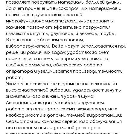
позволяет погружать материалы большей длины;
За счет применения высокопрочных материалов и
новых конструкторских решений
многофункциональность: различные варианты
зажимов позволяют эффективно погружать/
извлекать шпунты, двутавры, швеллеры, трубы;
В сочетании с боковым захватом,
вибропогружатели Delta могут использоваться при
решении различных задач; удобство: за счет
применения системы контроля угла наклона
свайного элемента, облегчается работа
оператора и увеличивается производительность
работ;
Экологичность: за счет применения технологии
высокочастотной вибрации удалось достигнуть
значительного снижения уровня шума;
Автономность: данные вибропогружатели
работают от гидросистемы экскаватора, нет
необходимости в дополнительной гидростанции;
Сервис: полный комплекс сервисного обслуживания
от изготовления гидролиний до ввода в