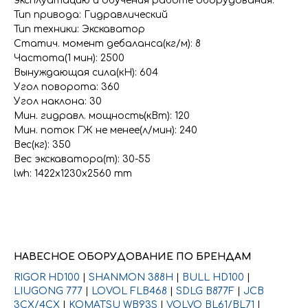
эксплуатацию и обучения работе оборудования.
Тип привода: Гидравлический
Тип техники: Экскаватор
Статич. момент дебаланса(кг/м): 8
Частота(1 мин): 2500
Вынуждающая сила(кН): 604
Угол поворота: 360
Угол наклона: 30
Мин. гидравл. мощность(кВт): 120
Мин. поток ГЖ не менее(л/мин): 240
Вес(кг): 350
Вес экскаватора(т): 30-55
lwh: 1422x1230x2560 mm
НАВЕСНОЕ ОБОРУДОВАНИЕ ПО БРЕНДАМ
RIGOR HD100
|
SHANMON 388H
|
BULL HD100
|
LIUGONG 777
|
LOVOL FLB468
|
SDLG B877F
|
JCB
3CX/4CX
|
KOMATSU WB93S
|
VOLVO BL61/BL71
|