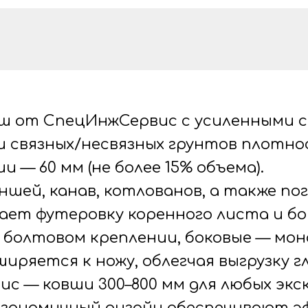
Ковш от СпецИнжСервис с усиленными
 связных/несвязных грунтов плотност
 — 60 мм (не более 15% объема).
ей, канав, котлованов, а также пог
ает футеровку коренного листа и бо
 болтовом креплении, боковые — мон
иряется к ножу, облегчая выгрузку г
 — ковши 300–800 мм для любых экск