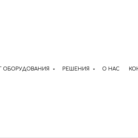
овши 400 мм
Г ОБОРУДОВАНИЯ
РЕШЕНИЯ
О НАС
КО
00 мм на эк
погрузчик