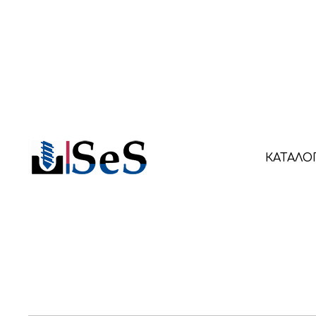
Главная
Навесное оборудование
К
/
/
КАТАЛО
Ковши 4