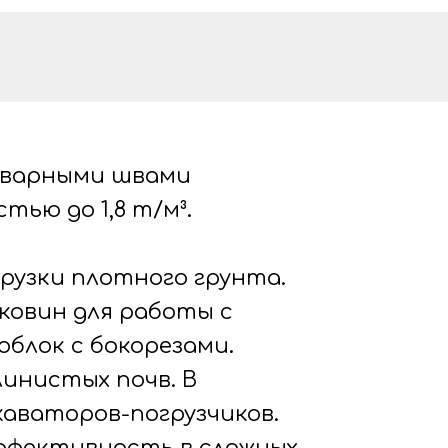
 сварными швами
ью до 1,8 т/м³.
рузки плотного грунта.
ковин для работы с
облок с бокорезами.
линистых почв. В
аваторов-погрузчиков.