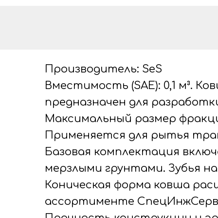
Производитель: SeS
Вместимость (SAE): 0,1 м³. 
предназначен для разработки
Максимальный размер фракции
Применяется для рытья транш
Базовая комплектация включ
мерзлыми грунтами. Зубья на
Коническая форма ковша расш
ассортименте СпецИнжСервис