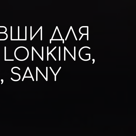
ВШИ ДЛЯ
LONKING,
, SANY