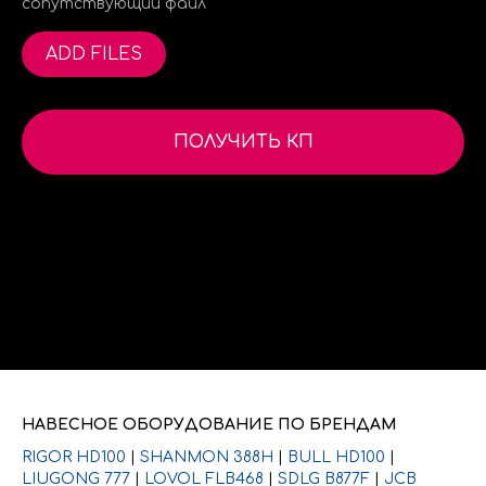
сопутствующий файл
ADD FILES
ПОЛУЧИТЬ КП
Нажимая на кнопку, вы соглашаетесь с условиями о
персональных данных
НАВЕСНОЕ ОБОРУДОВАНИЕ ПО БРЕНДАМ
RIGOR HD100
|
SHANMON 388H
|
BULL HD100
|
LIUGONG 777
|
LOVOL FLB468
|
SDLG B877F
|
JCB