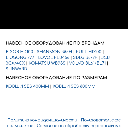
персональных данных
НАВЕСНОЕ ОБОРУДОВАНИЕ ПО БРЕНДАМ
RIGOR HD100
|
SHANMON 388H
|
BULL HD100
|
LIUGONG 777
|
LOVOL FLB468
|
SDLG B877F
|
JCB
3CX/4CX
|
KOMATSU WB93S
|
VOLVO BL61/BL71
|
SUNWARD
НАВЕСНОЕ ОБОРУДОВАНИЕ ПО РАЗМЕРАМ
КОВШИ SES 400ММ
|
КОВШИ SES 800ММ
Политика конфиденциальности
|
Пользовательское
соглашение
|
Согласие на обработку персональных