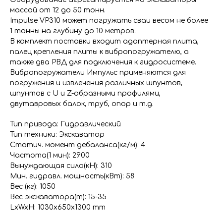
массой от 12 до 50 тонн.
Impulse VP310 может погружать сваи весом не более
1 тонны на глубину до 10 метров.
В комплект поставки входит адаптерная плита,
палец крепления плиты к вибропогружателю, а
также два РВД для подключения к гидросистеме.
Вибропогружатели Импульс применяются для
погружения и извлечения различных шпунтов,
шпунтов с U и Z-образными профилями,
двутавровых балок, труб, опор и т.д.
Тип привода: Гидравлический
Тип техники: Экскаватор
Статич. момент дебаланса(кг/м): 4
Частота(1 мин): 2900
Вынуждающая сила(кН): 310
Мин. гидравл. мощность(кВт): 58
Вес (кг): 1050
Вес экскаватора(т): 15-35
LxWxH: 1030x650x1300 mm