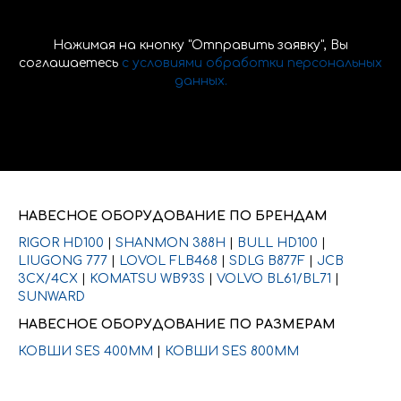
Нажимая на кнопку "Отправить заявку", Вы
соглашаетесь
с условиями обработки персональных
данных.
НАВЕСНОЕ ОБОРУДОВАНИЕ ПО БРЕНДАМ
RIGOR HD100
|
SHANMON 388H
|
BULL HD100
|
LIUGONG 777
|
LOVOL FLB468
|
SDLG B877F
|
JCB
3CX/4CX
|
KOMATSU WB93S
|
VOLVO BL61/BL71
|
SUNWARD
НАВЕСНОЕ ОБОРУДОВАНИЕ ПО РАЗМЕРАМ
КОВШИ SES 400ММ
|
КОВШИ SES 800ММ