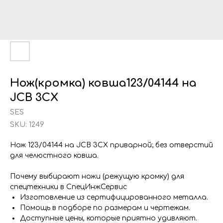
Нож(кромка) ковша123/04144 на
JCB 3CX
SES
SKU:
1249
Нож 123/04144 на JCB 3CX приварной; без отверстий
для челюстного ковша.
Почему выбирают ножи (режущую кромку) для
спецтехники в СпецИнжСервис
Изготовление из сертифицированного металла.
Помощь в подборе по размерам и чертежам.
Доступные цены, которые приятно удивляют.