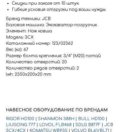
Скидки при заказе от 10 штук.
Гибкие условия отгрузки под ваши нужды.
Бренд техники: JCB
Базовая машина: Экскаватор-погрузчик
Элемент: Нож ковша
Модель: 3CX
Каталожный номер: 123/02362
Вес (кг): 67
Размер болта крепления: 3/4" (М20) потай
Количество отверстий: 20
Количество рядов отверстий: 2
lwh: 2350x200x20 mm
НАВЕСНОЕ ОБОРУДОВАНИЕ ПО БРЕНДАМ
RIGOR HD100
|
SHANMON 388H
|
BULL HD100
|
LIUGONG 777
|
LOVOL FLB468
|
SDLG B877F
|
JCB
3CX/4CX
|
KOMATSU WB93S
|
VOLVO BL61/BL71
|