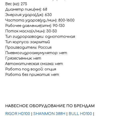
Вес (кг): 275
Диаметр пики(мм): 68
Энергия удара(Дж): 630
Частота ударов(уд./мин): 800-1600
Рабочее давление(атм): 90-130
Поток масла(л/мин): 30-50
Тип гидроразводки: однопоточная
Тип корпуса: закрытый
Производитель: Россия
Пневмогидроаккумулятор: нет
Грязесъемник: нет
Автоматическая смазка: нет
Работа под водой: опция
Работа без прижатия: нет
НАВЕСНОЕ ОБОРУДОВАНИЕ ПО БРЕНДАМ
RIGOR HD100
|
SHANMON 388H
|
BULL HD100
|