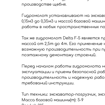
производстве щебня.
Гидромолот устанавливают на экскав
0,15м3 до 0,35м3 и массой базовой маш
работы в любых пространственных пол
Так же гидромолот Delta F-5 является 
массой от 2,5т до 4т. Его применение
возможную производительность при пр
поэтажному демонтажу строений.
Перед началом работы гидромолота н
эксплуатации и приемы безопасной р
производительность и надежную рабо
требований инструкции.
Тип техники: экскаватор-погрузчик, эк
Масса базовой машины(т): 5-9