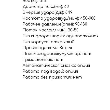
Вес (кг): 315
Диаметр пики(мм): 68
Энергия удара(Дж): 849
Частота ударов(уд./мин): 450-900
Рабочее давление(атм): 90-130
Поток масла(л/мин): 30-50
Тип гидроразводки: однопоточная
Тип корпуса: открытый
Производитель: Корея
Пневмогидроаккумулятор: нет
Грязесъемник: нет
Автоматическая смазка: опция
Работа под водой: опция
Работа без прижатия: нет