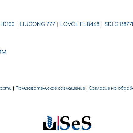
HD100
|
LIUGONG 777
|
LOVOL FLB468
|
SDLG B877
ММ
ности
|
Пользовательское соглашение
|
Согласие на обраб