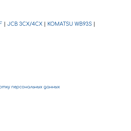
F
|
JCB 3CX/4CX
|
KOMATSU WB93S
|
отку персональных данных