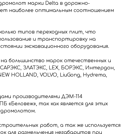
идромолот марки Delta в дорожно-
дает наиболее оптимальным соотношением
колько типов переходных плит, что
спользование и транспортировку на
остоянии экскавационного оборудования.
на большинство марок отечественных и
САРЭКС, ЗЛАТЭКС, LEX, БОРЭКС, Интердон,
 NEW HOLLAND, VOLVO, LiuGong, Hydrema,
одами производителями ДЭМ-114
ПБ «Беловеж», так как является для этих
идромолотом.
строительных работ, а так же используется
ок для размельчения негабаритов при