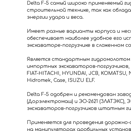
Delta F-5 самый широко применяемый г
строительной технике, так как обла
энергии удара и веса.
Имеет разные варианты корпуса и нес
обеспечивает наиболее удобное его и
экскаваторе-погрузчике в сложенном с
Является стандартным гидромолотом 
импортных экскаваторов-погрузчиков, 
FIAT-HITACHI, HYUNDAI, JCB, KOMATSU,
Hidromek, Case, ISUZU ELF.
Delta F-5 одобрен и рекомендован зав
(Дорэлектромаш) и ЭО-2621 (ЗЛАТЭКС), Э
экскаваторов-погрузчиков штатным г
Применяется для проведения дорожно-
на манипуляторах дробильных установ