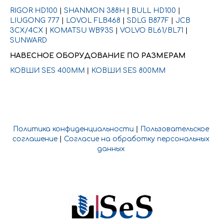
RIGOR HD100
|
SHANMON 388H
|
BULL HD100
|
LIUGONG 777
|
LOVOL FLB468
|
SDLG B877F
|
JCB
3CX/4CX
|
KOMATSU WB93S
|
VOLVO BL61/BL71
|
SUNWARD
НАВЕСНОЕ ОБОРУДОВАНИЕ ПО РАЗМЕРАМ
КОВШИ SES 400ММ
|
КОВШИ SES 800ММ
Политика конфиденциальности
|
Пользовательское
соглашение
|
Согласие на обработку персональных
данных