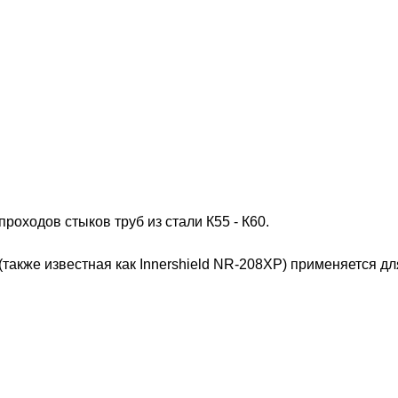
роходов стыков труб из стали К55 - К60.
также известная как Innershield NR-208XP) применяется д