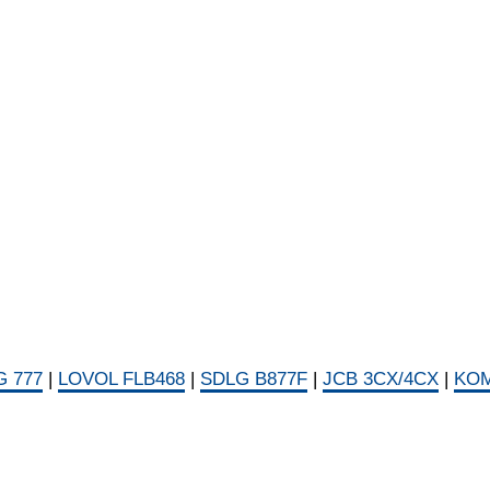
 777
|
LOVOL FLB468
|
SDLG B877F
|
JCB 3CX/4CX
|
KOM