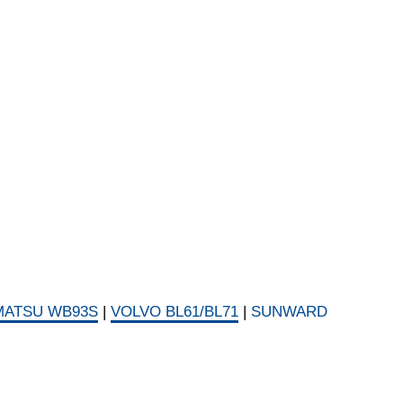
ATSU WB93S
|
VOLVO BL61/BL71
|
SUNWARD