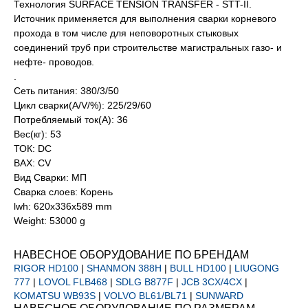
Технология SURFACE TENSION TRANSFER - STT-II.
Источник применяется для выполнения сварки корневого
прохода в том числе для неповоротных стыковых
соединений труб при строительстве магистральных газо- и
нефте- проводов.
.
Сеть питания: 380/3/50
Цикл сварки(А/V/%): 225/29/60
Потребляемый ток(А): 36
Вес(кг): 53
ТОК: DC
ВАХ: CV
Вид Сварки: МП
Сварка слоев: Корень
lwh: 620x336x589 mm
Weight: 53000 g
НАВЕСНОЕ ОБОРУДОВАНИЕ ПО БРЕНДАМ
RIGOR HD100
|
SHANMON 388H
|
BULL HD100
|
LIUGONG
777
|
LOVOL FLB468
|
SDLG B877F
|
JCB 3CX/4CX
|
KOMATSU WB93S
|
VOLVO BL61/BL71
|
SUNWARD