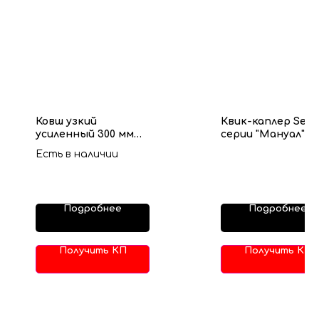
Ковш узкий
Квик-каплер SeS
усиленный 300 мм
серии "Мануал"
SES серия Манул
Есть в наличии
Подробнее
Подробнее
Получить КП
Получить КП