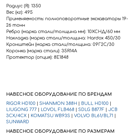
Радиус (R): 1350
Вес (кг): 495
Применяемость: полноповоротные экскаваторы 19-
26 тонн
Ребро (марка стали/толщина мм): 10ХСНД/60 мм
Накладка (марка стали/толщина: Hardox 450/30
Кронштейн (марка стали/толщина: 09Г2С/30
Коронка (марка стали): 35R14A
Протектор (опция): 8E1848
НАВЕСНОЕ ОБОРУДОВАНИЕ ПО БРЕНДАМ
RIGOR HD100
|
SHANMON 388H
|
BULL HD100
|
LIUGONG 777
|
LOVOL FLB468
|
SDLG B877F
|
JCB
3CX/4CX
|
KOMATSU WB93S
|
VOLVO BL61/BL71
|
SUNWARD
НАВЕСНОЕ ОБОРУДОВАНИЕ ПО РАЗМЕРАМ