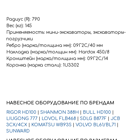
Радиус (R): 790
Вес (кг): 145
Применяемость: мини-экскаваторы, экскаваторы-
погрузчики
Ребро (марка/толщина мм): 09Г2С/40 мм
Накладка (марка/толщин мм): Hardox 450/8
Кронштейн (марка/толщина мм): 09Г2С/14
Коронка (марка стали): 1U3302
НАВЕСНОЕ ОБОРУДОВАНИЕ ПО БРЕНДАМ
RIGOR HD100
|
SHANMON 388H
|
BULL HD100
|
LIUGONG 777
|
LOVOL FLB468
|
SDLG B877F
|
JCB
3CX/4CX
|
KOMATSU WB93S
|
VOLVO BL61/BL71
|
SUNWARD