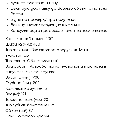
Лучшее качество и цену
Быструю доставку до Вашего объекта по всей
России
3 дня на проверку при получении
Все виды комплектующих в наличии
Консультацию профессионалов на всех этапах
Каталожный номер: 1001
Ширина (мм.): 400
Тип техники: Экскаватор-погрузчик, Мини-
экскаватор
Тип ковша: Общеземельный
Вид работ: Разработка котлованов и траншей в
сыпучем и мягком грунте
Высота (мм.): 900
Глубина (мм.): 902
Количество зубьев: 3
Вес (кг): 121
Толщина ножа(мм.): 20
Тип зубьев: болтовые E25
Объем (см³): 0,1
Нож: Со скосом кромки