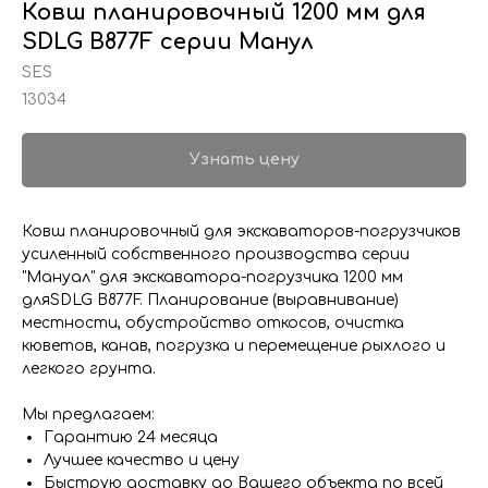
Ковш планировочный 1200 мм для
SDLG B877F серии Манул
SES
13034
Узнать цену
Ковш планировочный для экскаваторов-погрузчиков
усиленный собственного производства серии
"Мануал" для экскаватора-погрузчика 1200 мм
дляSDLG B877F. Планирование (выравнивание)
местности, обустройство откосов, очистка
кюветов, канав, погрузка и перемещение рыхлого и
легкого грунта.
Мы предлагаем:
Гарантию 24 месяца
Лучшее качество и цену
Быструю доставку до Вашего объекта по всей