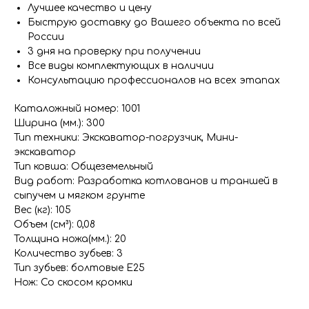
Лучшее качество и цену
Быструю доставку до Вашего объекта по всей
России
3 дня на проверку при получении
Все виды комплектующих в наличии
Консультацию профессионалов на всех этапах
Каталожный номер: 1001
Ширина (мм.): 300
Тип техники: Экскаватор-погрузчик, Мини-
экскаватор
Тип ковша: Общеземельный
Вид работ: Разработка котлованов и траншей в
сыпучем и мягком грунте
Вес (кг): 105
Объем (см³): 0,08
Толщина ножа(мм.): 20
Количество зубьев: 3
Тип зубьев: болтовые E25
Нож: Со скосом кромки