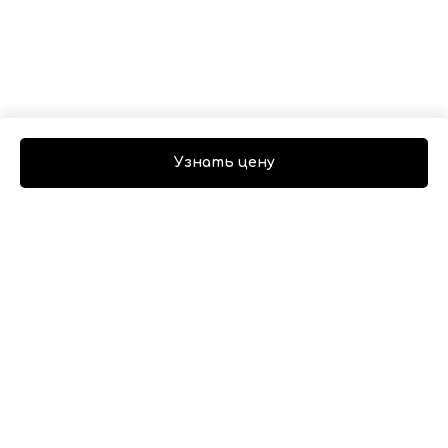
Узнать цену
НАВЕСНОЕ ОБОРУДОВАНИЕ ПО БРЕНДАМ
RIGOR HD100
|
SHANMON 388H
|
BULL HD100
|
LIUGONG 777
|
LOVOL FLB468
|
SDLG B877F
|
JCB
3CX/4CX
|
KOMATSU WB93S
|
VOLVO BL61/BL71
|
SUNWARD
НАВЕСНОЕ ОБОРУДОВАНИЕ ПО РАЗМЕРАМ
КОВШИ SES 400ММ
|
КОВШИ SES 800ММ