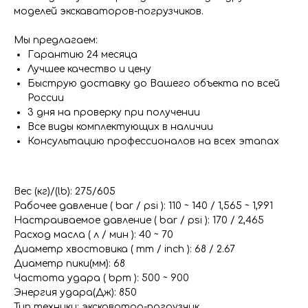
моделей экскаваторов-погрузчиков.
Мы предлагаем:
Гарантию 24 месяца
Лучшее качество и цену
Быструю доставку до Вашего объекта по всей
России
3 дня на проверку при получении
Все виды комплектующих в наличии
Консультацию профессионалов на всех этапах
Вес (кг)/(lb): 275/605
Рабочее давление ( bar / psi ): 110 ~ 140 / 1,565 ~ 1,991
Настраиваемое давление ( bar / psi ): 170 / 2,465
Расход масла ( л / мин ): 40 ~ 70
Диаметр хвостовика ( mm / inch ): 68 / 2.67
Диаметр пики(мм): 68
Частота удара ( bpm ): 500 ~ 900
Энергия удара(Дж): 850
Тип техники: экскаватор-погрузчик