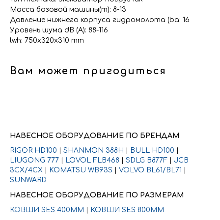
Масса базовой машины(т): 8-13
Давление нижнего корпуса гидромолота (ba: 16
Уровень шума dB (A): 88-116
lwh: 750x320x310 mm
Вам может пригодиться
НАВЕСНОЕ ОБОРУДОВАНИЕ ПО БРЕНДАМ
RIGOR HD100
|
SHANMON 388H
|
BULL HD100
|
LIUGONG 777
|
LOVOL FLB468
|
SDLG B877F
|
JCB
3CX/4CX
|
KOMATSU WB93S
|
VOLVO BL61/BL71
|
SUNWARD
НАВЕСНОЕ ОБОРУДОВАНИЕ ПО РАЗМЕРАМ
КОВШИ SES 400ММ
|
КОВШИ SES 800ММ