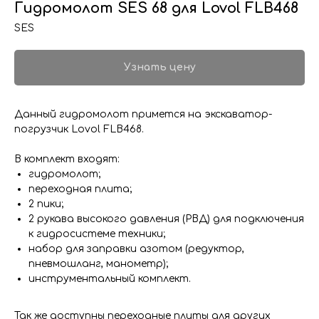
Гидромолот SES 68 для Lovol FLB468
SES
Узнать цену
Данный гидромолот примется на экскаватор-
погрузчик Lovol FLB468.
В комплект входят:
гидромолот;
переходная плита;
2 пики;
2 рукава высокого давления (РВД) для подключения
к гидросистеме техники;
набор для заправки азотом (редуктор,
пневмошланг, манометр);
инструментальный комплект.
Так же доступны переходные плиты для других