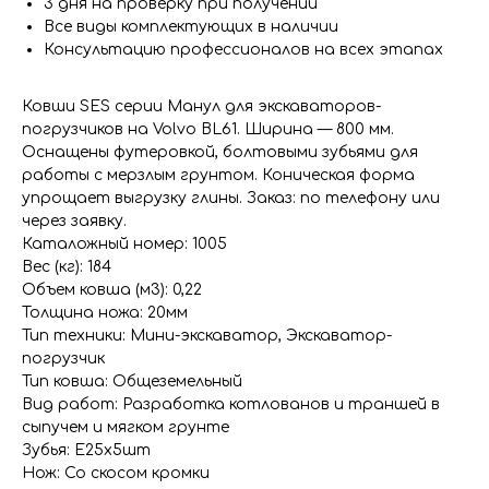
3 дня на проверку при получении
Все виды комплектующих в наличии
Консультацию профессионалов на всех этапах
Ковши SES серии Манул для экскаваторов-
погрузчиков на Volvo BL61. Ширина — 800 мм.
Оснащены футеровкой, болтовыми зубьями для
работы с мерзлым грунтом. Коническая форма
упрощает выгрузку глины. Заказ: по телефону или
через заявку.
Каталожный номер: 1005
Вес (кг): 184
Объем ковша (м3): 0,22
Толщина ножа: 20мм
Тип техники: Мини-экскаватор, Экскаватор-
погрузчик
Тип ковша: Общеземельный
Вид работ: Разработка котлованов и траншей в
сыпучем и мягком грунте
Зубья: Е25х5шт
Нож: Со скосом кромки