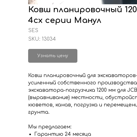
Ковш планировочный 120
4cx серии Манул
SES
SKU:
13034
Узнать цену
Ковш планировочный для экскаваторов
усиленный собственного производства 
экскаватора-погрузчика 1200 мм для JC
(выравнивание) местности, обустройс
кюветов, канав, погрузка и перемещени
грунта.
Мы предлагаем:
Гарантию 24 месяца