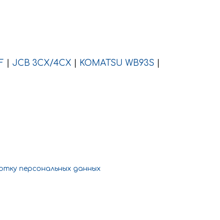
F
|
JCB 3CX/4CX
|
KOMATSU WB93S
|
отку персональных данных