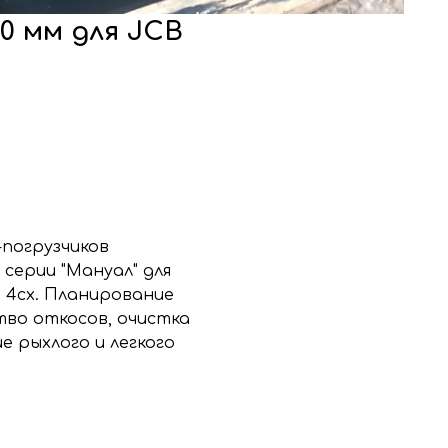
0 мм для JCB
-погрузчиков
серии "Мануал" для
B 4cx. Планирование
тво откосов, очистка
е рыхлого и легкого