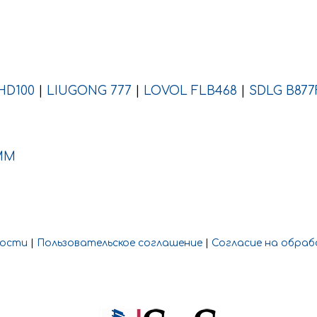
HD100
|
LIUGONG 777
|
LOVOL FLB468
|
SDLG B877
ММ
ности
|
Пользовательское соглашение
|
Согласие на обраб