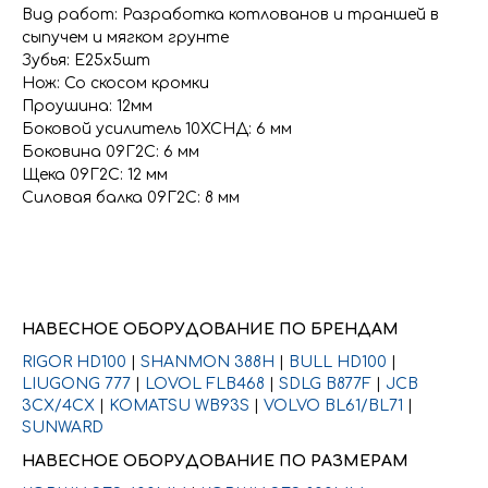
Вид работ: Разработка котлованов и траншей в
сыпучем и мягком грунте
Зубья: Е25х5шт
Нож: Со скосом кромки
Проушина: 12мм
Боковой усилитель 10ХСНД: 6 мм
Боковина 09Г2С: 6 мм
Щека 09Г2С: 12 мм
Силовая балка 09Г2С: 8 мм
НАВЕСНОЕ ОБОРУДОВАНИЕ ПО БРЕНДАМ
RIGOR HD100
|
SHANMON 388H
|
BULL HD100
|
LIUGONG 777
|
LOVOL FLB468
|
SDLG B877F
|
JCB
3CX/4CX
|
KOMATSU WB93S
|
VOLVO BL61/BL71
|
SUNWARD
НАВЕСНОЕ ОБОРУДОВАНИЕ ПО РАЗМЕРАМ